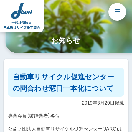
Skip
to
content
お知らせ
自動車リサイクル促進センター
の問合わせ窓口一本化について
2019年3月20日掲載
専業会員（破砕業者）各位
公益財団法人自動車リサイクル促進センター(JARC)よ