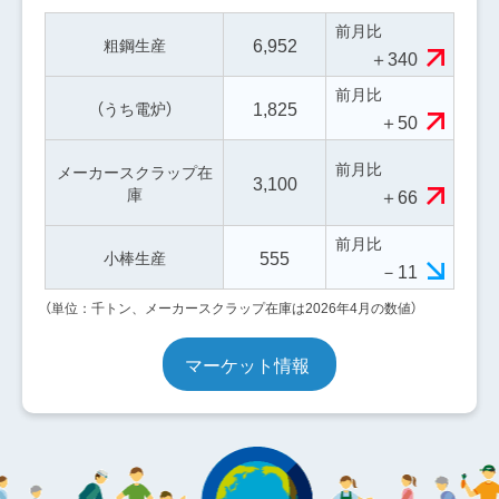
前月比
6,952
粗鋼生産
＋340
前月比
1,825
（うち電炉）
＋50
前月比
メーカースクラップ在
3,100
庫
＋66
前月比
555
小棒生産
－11
（単位：千トン、メーカースクラップ在庫は2026年4月の数値）
マーケット情報