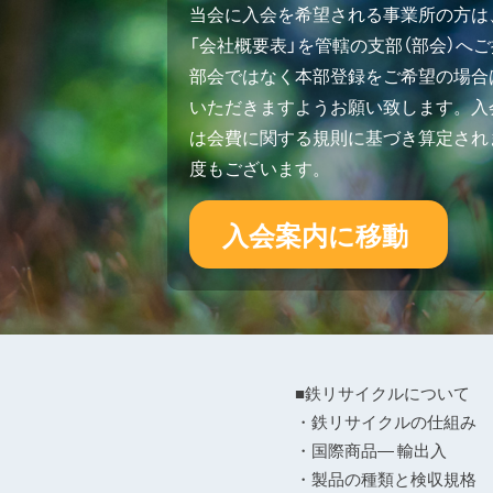
当会に入会を希望される事業所の方は
「会社概要表」を管轄の支部（部会）へ
部会ではなく本部登録をご希望の場合
いただきますようお願い致します。入会
は会費に関する規則に基づき算定され
度もございます。
入会案内に移動
■鉄リサイクルについて
・鉄リサイクルの仕組み
・国際商品― 輸出入
・製品の種類と検収規格