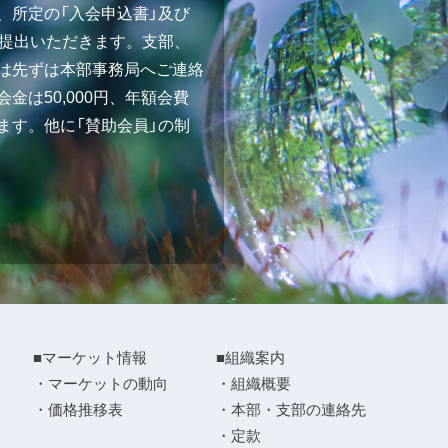
、所定の「入会申込書」及び
ご提出いただきます。支部、
は先ずは本部事務局へご連絡
金は50,000円、年額会費
ます。他に「賛助会員」の制
■マーケット情報
■組織案内
・マーケットの動向
・組織概要
・価格推移表
・本部・支部の連絡先
・定款