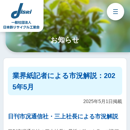
Skip
to
content
お知らせ
業界紙記者による市況解説：202
5年5月
2025年5月1日掲載
日刊市况通信社・三上社長による市況解説