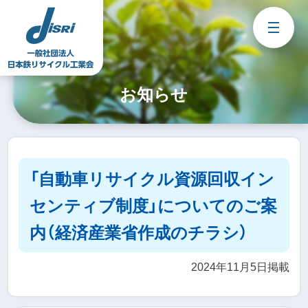
Skip
to
content
お知らせ
「自動車リサイクル資源回収イン
センティブ制度」についてのご案
内（経済産業省作成のチラシ）
2024年11月5日掲載