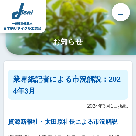
Skip
to
content
お知らせ
業界紙記者による市況解説：202
4年3月
2024年3月1日掲載
資源新報社・太田原社長による市況解説