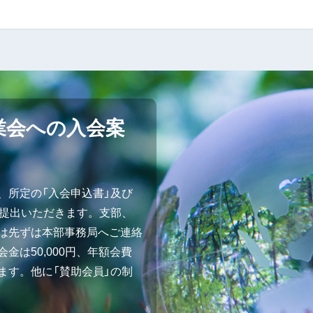
業会への入会案
、所定の「入会申込書」及び
ご提出いただきます。支部、
は先ずは本部事務局へご連絡
金は50,000円、年額会費
ます。他に「賛助会員」の制