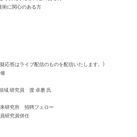
技術に関心のある方
:00 （質疑応答はライブ配信のものを配信いたします。）
開催
域 研究員 渡 卓磨 氏
未来研究所 招聘フェロー
客員研究員併任