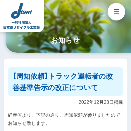
Skip
to
content
お知らせ
【周知依頼】トラック運転者の改
善基準告示の改正について
2022年12月28日掲載
経産省より、下記の通り、周知依頼が参りましたので
お知らせ致します。