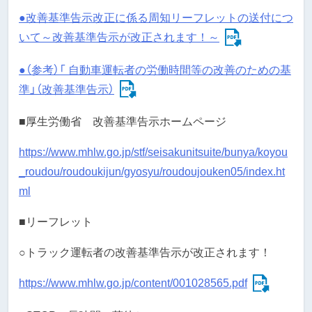
●改善基準告示改正に係る周知リーフレットの送付につ
いて～改善基準告示が改正されます！～
●（参考）「 自動車運転者の労働時間等の改善のための基
準」（改善基準告示）
■厚生労働省 改善基準告示ホームページ
https://www.mhlw.go.jp/stf/seisakunitsuite/bunya/koyou
_roudou/roudoukijun/gyosyu/roudoujouken05/index.ht
ml
■リーフレット
○トラック運転者の改善基準告示が改正されます！
https://www.mhlw.go.jp/content/001028565.pdf