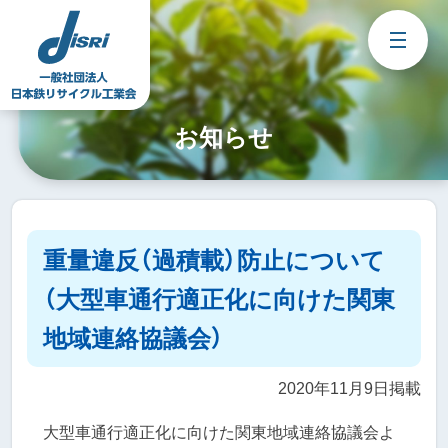
Skip
to
content
お知らせ
重量違反（過積載）防止について
（大型車通行適正化に向けた関東
地域連絡協議会）
2020年11月9日掲載
大型車通行適正化に向けた関東地域連絡協議会よ