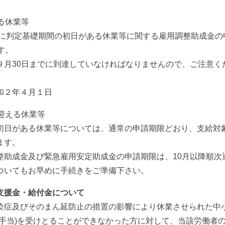
る休業等
までに判定基礎期間の初日がある休業等に関する雇用調整助成金の
す。
９月30日までに到達していなければなりませんので、ご注意く
和２年４月１日
迎える休業等
初日がある休業等については、通常の申請期限どおり、支給対
ます。
整助成金及び緊急雇用安定助成金の申請期限は、10月以降順次
ついてもお早めに手続きをご準備下さい。
支援金・給付金について
染症及びそのまん延防止の措置の影響により休業させられた中
手当)を受けとることができなかった方に対して、当該労働者