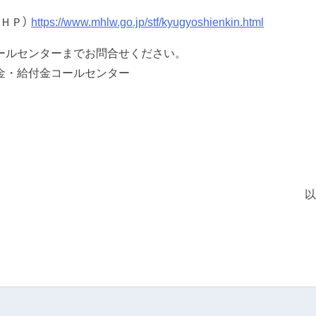
ＨＰ）
https://www.mhlw.go.jp/stf/kyugyoshienkin.html
ールセンターまでお問合せください。
金・給付金コールセンター
～金
以