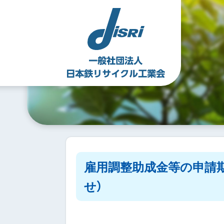
Skip
to
content
雇用調整助成金等の申請
せ）