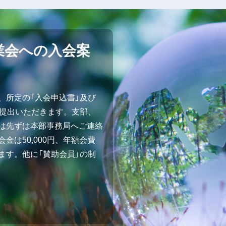
業会への入会案
、所定の「入会申込書」及び
ご提出いただきます。支部、
は先ずは本部事務局へご連絡
金は50,000円、年額会費
ます。他に「賛助会員」の制