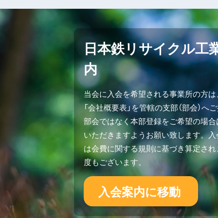
日本鉄リサイクル工
内
当会に入会を希望される事業所の方は
「会社概要表」を管轄の支部（部会）へ
部会ではなく本部登録をご希望の場合
いただきますようお願い致します。入会
は会費に関する規則に基づき算定され
度もございます。
入会案内に移動