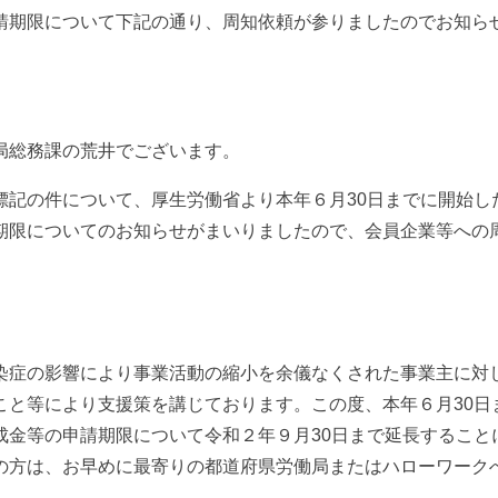
請期限について下記の通り、周知依頼が参りましたのでお知ら
局総務課の荒井でございます。
標記の件について、厚生労働省より本年６月30日までに開始し
期限についてのお知らせがまいりましたので、会員企業等への
染症の影響により事業活動の縮小を余儀なくされた事業主に対
こと等により支援策を講じております。この度、本年６月30日
成金等の申請期限について令和２年９月30日まで延長すること
の方は、お早めに最寄りの都道府県労働局またはハローワーク