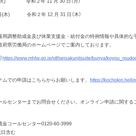
 令和２年 11 月 30 日（月）
) 令和２年 12 月 31 日（木）
雇用調整助成金及び休業支援金・給付金の特例情報や具体的な
道府県労働局のホームページでご案内しております。
）
https://www.mhlw.go.jp/stf/seisakunitsuite/bunya/koyou_roudo
テムでの申請はこちらからお願いします。
https://kochokin.hell
ールセンターまでお問合せください。オンライン申請に関する
ールセンター0120-60-3999
祝日含む