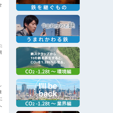
せ
た
周
し
ま
に
へ