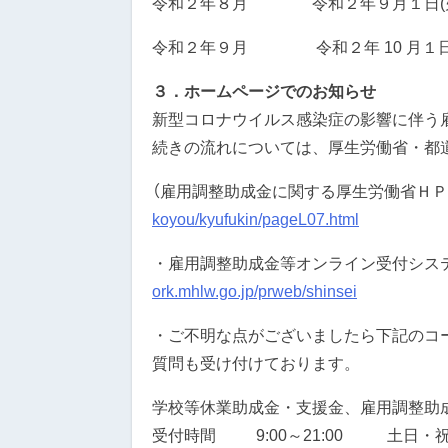
令和２年８月 令和２年９月１日(火)
令和２年９月 令和２年 10 月１日(木
３．ホームページでのお知らせ
新型コロナウイルス感染症の影響に伴う
続きの流れについては、厚生労働省・都
（雇用調整助成金に関する厚生労働省ＨＰ
koyou/kyufukin/pageL07.html
・雇用調整助成金等オンライン受付シス
ork.mhlw.go.jp/prweb/shinsei
・ご不明な点がございましたら下記のコ
質問も受け付けております。
学校等休業助成金・支援金、雇用調整助成金コ
受付時間 9:00～21:00 土日・