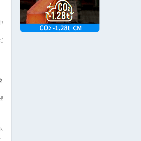
申
だ
象
迎
小
の