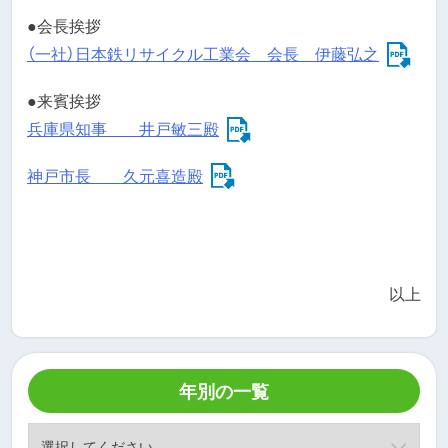
●会長挨拶
（一社）日本鉄リサイクル工業会 会長 伊藤弘之
●来賓挨拶
兵庫県知事 井戸敏三殿
神戸市長 久元喜造殿
以上
年別の一覧