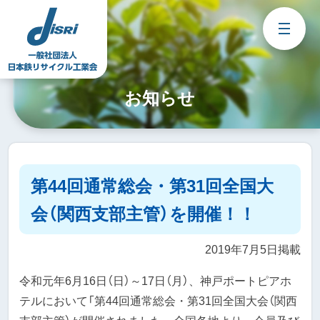
Skip
to
content
お知らせ
第44回通常総会・第31回全国大
会（関西支部主管）を開催！！
2019年7月5日掲載
令和元年6月16日（日）～17日（月）、神戸ポートピアホ
テルにおいて「第44回通常総会・第31回全国大会（関西