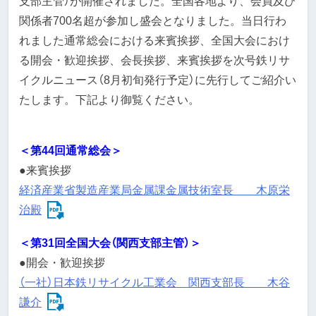
支部主管）が開催されました。全国各地より、会員及び
関係者700名超が参加し盛会となりました。当日行わ
れました通常総会における来賓挨拶、全国大会におけ
る開会・歓迎挨拶、会長挨拶、来賓挨拶を次号鉄リサ
イクルニュース（8月初旬発行予定）に先行してご紹介い
たします。下記より御覧ください。
＜第44回通常総会＞
●来賓挨拶
経済産業省製造産業局金属課金属技術室長 木原栄
治殿
＜第31回全国大会（関西支部主管）＞
●開会・歓迎挨拶
（一社）日本鉄リサイクル工業会 関西支部長 木谷
謙介