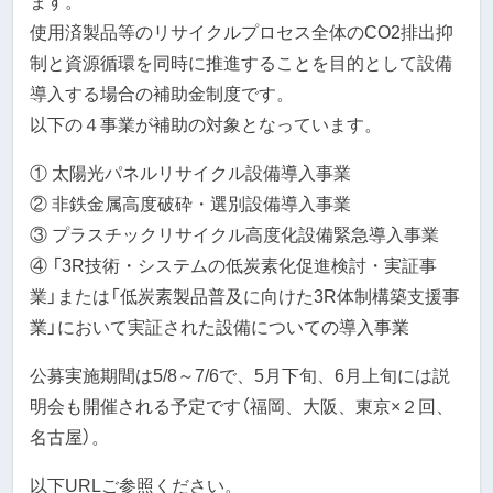
ます。
使用済製品等のリサイクルプロセス全体のCO2排出抑
制と資源循環を同時に推進することを目的として設備
導入する場合の補助金制度です。
以下の４事業が補助の対象となっています。
① 太陽光パネルリサイクル設備導入事業
② 非鉄金属高度破砕・選別設備導入事業
③ プラスチックリサイクル高度化設備緊急導入事業
④ 「3R技術・システムの低炭素化促進検討・実証事
業」または「低炭素製品普及に向けた3R体制構築支援事
業」において実証された設備についての導入事業
公募実施期間は5/8～7/6で、5月下旬、6月上旬には説
明会も開催される予定です（福岡、大阪、東京×２回、
名古屋）。
以下URLご参照ください。