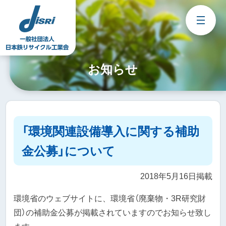
Skip
to
content
お知らせ
「環境関連設備導入に関する補助
金公募」について
2018年5月16日掲載
環境省のウェブサイトに、環境省（廃棄物・3R研究財
団）の補助金公募が掲載されていますのでお知らせ致し