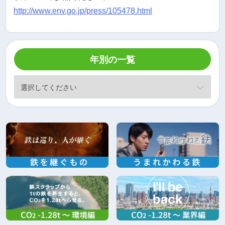
http://www.env.go.jp/press/105478.html
年別の一覧