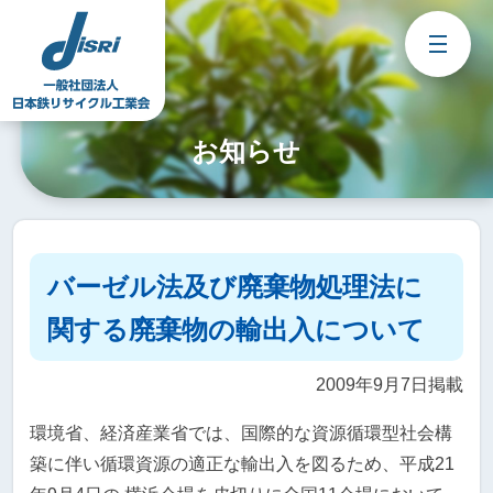
Skip
to
content
お知らせ
バーゼル法及び廃棄物処理法に
関する廃棄物の輸出入について
2009年9月7日掲載
環境省、経済産業省では、国際的な資源循環型社会構
築に伴い循環資源の適正な輸出入を図るため、平成21