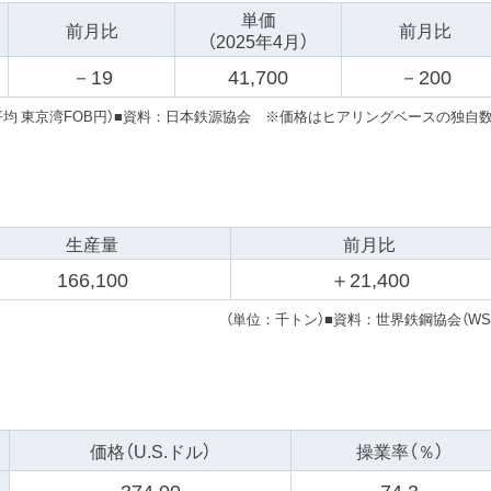
単価
前月比
前月比
（2025年4月）
－
19
41,700
－
200
均 東京湾FOB円）
■資料：日本鉄源協会 ※価格はヒアリングベースの独自
生産量
前月比
166,100
＋
21,400
（単位：千トン）
■資料：世界鉄鋼協会（WS
価格
（U.S.ドル）
操業率
（％）