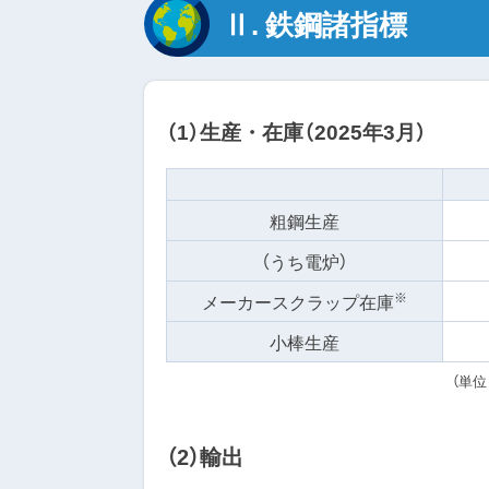
Ⅱ. 鉄鋼諸指標
（1）生産・在庫（2025年3月）
粗鋼生産
（うち電炉）
※
メーカースクラップ在庫
小棒生産
（単
（2）輸出