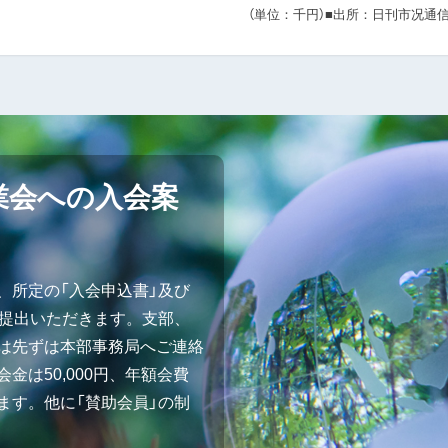
（単位：千円）
■出所：日刊市况通
業会への入会案
、所定の「入会申込書」及び
ご提出いただきます。支部、
は先ずは本部事務局へご連絡
金は50,000円、年額会費
ます。他に「賛助会員」の制