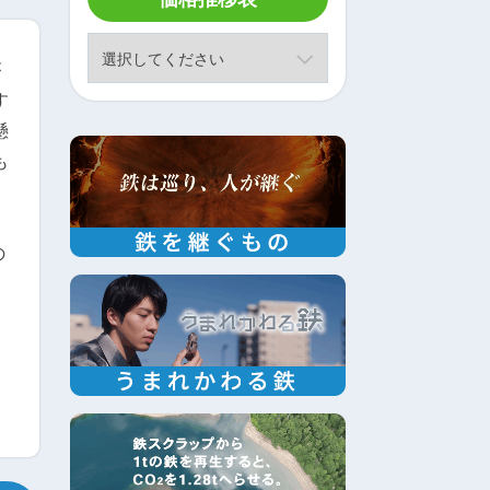
が
す
懸
も
と
の
、