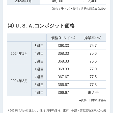
148,100
＋
12,400
2024年1月
（単位：千トン）
■資料：世界鉄鋼協会（WSA）
（4）Ｕ.Ｓ.Ａ.コンポジット価格
価格
（U.S.ドル）
操業率
（％）
368.33
75.7
3週目
368.33
75.6
2024年1月
4週目
368.33
76.6
5週目
368.33
77.0
1週目
367.67
77.5
2週目
2024年2月
366.67
77.8
3週目
366.67
未入手
4週目
■資料：日本鉄源協会
＊2023年4月の市況より、価格（月平均価格、東京・中部・関西三地区平均）の掲