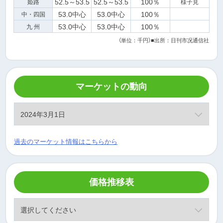
52.5～53.5
52.5～53.5
100％
姫路
様子見
53.0中心
53.0中心
100％
中・四国
53.0中心
53.0中心
100％
九 州
（単位：千円）
■出所：日刊市况通信社
マーケットの動向
過去のマーケット情報はこちらから
価格推移表