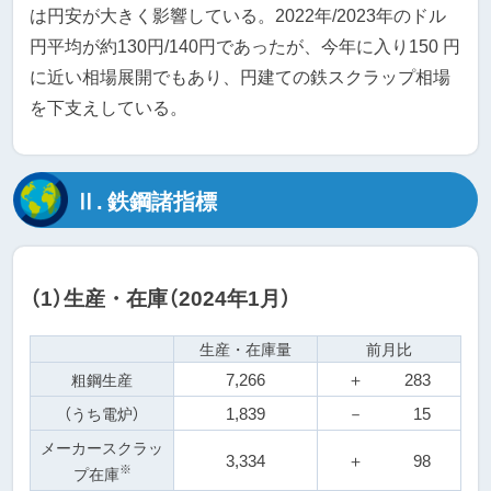
は円安が大きく影響している。2022年/2023年のドル
円平均が約130円/140円であったが、今年に入り150 円
に近い相場展開でもあり、円建ての鉄スクラップ相場
を下支えしている。
Ⅱ. 鉄鋼諸指標
（1）生産・在庫（2024年1月）
生産・在庫量
前月比
7,266
＋
283
粗鋼生産
1,839
－
15
（うち電炉）
メーカースクラッ
3,334
＋
98
※
プ在庫