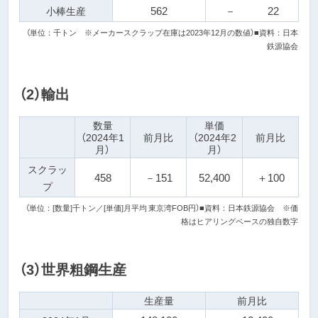
562
－
22
小棒生産
（単位：千トン ※メーカースクラップ在庫は2023年12月の数値）
■資料：日本
鉄源協会
（2）輸出
数量
単価
（2024年1
前月比
（2024年2
前月比
月）
月）
スクラッ
458
－
151
52,400
＋
100
プ
（単位：[数量]千トン／[単価]月平均 東京湾FOB円）
■資料：日本鉄源協会 ※価
格はヒアリングベースの独自数字
（3）世界粗鋼生産
生産量
前月比