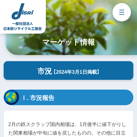
Skip
to
content
マーケット情報
市況
【2024年3月1日掲載】
Ⅰ. 市況報告
2月の鉄スクラップ国内相場は、1月後半に値下がりし
た関東相場が中旬に値を戻したものの、その他に目立