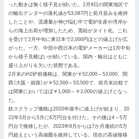
った動きは無く様子見が続いた。2月9日の関東地区で
の輸出テンダーの落札値が53,087円と前月並みを維持
したことや、流通量が伸び悩む中で電炉生産や湾岸か
らの海上出荷が増加したため、需給がタイト化。これ
を受けて2月中旬に東日本で2,000円ほどの値上げが広
がった。一方、中部や西日本の電炉メーカーは1月中旬
から様子見横ばいが続いている。国内・輸出はともに
盛り上がりを欠いた状態である。
2月末のH2炉前価格は、関東が￥52,000～53,000、関
西（大阪・姫路）が￥52,500～53,500で、前月末比較で
は関東においてほぼ￥1,000～￥2,000の値上げとなっ
た。
鉄スクラップ価格は2020年後半に値上げが始まり、20
22年3月から5月に6万円台を付けた。その後は4～5万
円台で推移したが、2023年8月からは7か月連続の5万
円超えという高値圏を維持している。現在の高値推移