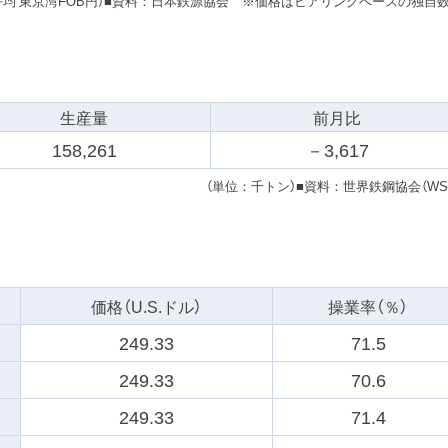
均 東京湾FOB円）
■資料：日本鉄源協会 ※価格はヒアリングベースの独自
生産量
前月比
158,261
－
3,617
（単位：千トン）
■資料：世界鉄鋼協会（WS
価格
（U.S.ドル）
操業率
（％）
249.33
71.5
249.33
70.6
249.33
71.4