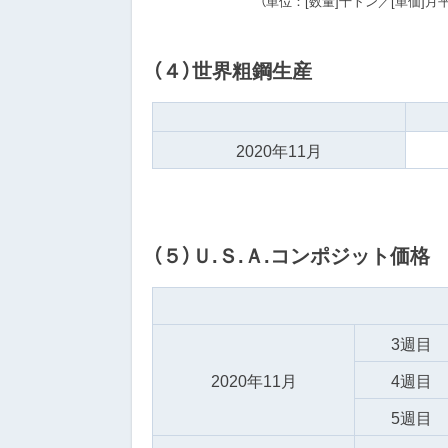
（単位：[数量]千トン／[単価]月平
（４）世界粗鋼生産
2020年11月
（５）Ｕ.Ｓ.Ａ.コンポジット価格
3週目
2020年11月
4週目
5週目