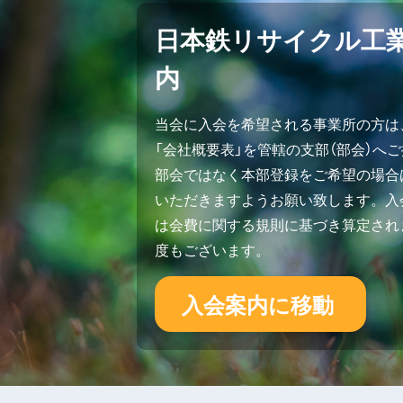
日本鉄リサイクル工
内
当会に入会を希望される事業所の方は
「会社概要表」を管轄の支部（部会）へ
部会ではなく本部登録をご希望の場合
いただきますようお願い致します。入会
は会費に関する規則に基づき算定され
度もございます。
入会案内に移動