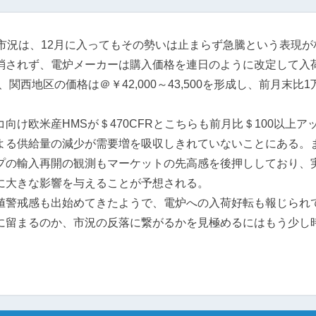
市況は、12月に入ってもその勢いは止まらず急騰という表現が
消されず、電炉メーカーは購入価格を連日のように改定して入
西地区の価格は＠￥42,000～43,500を形成し、前月末比1
け欧米産HMSが＄470CFRとこちらも前月比＄100以上ア
よる供給量の減少が需要増を吸収しきれていないことにある。
プの輸入再開の観測もマーケットの先高感を後押ししており、
に大きな影響を与えることが予想される。
警戒感も出始めてきたようで、電炉への入荷好転も報じられ
に留まるのか、市況の反落に繋がるかを見極めるにはもう少し