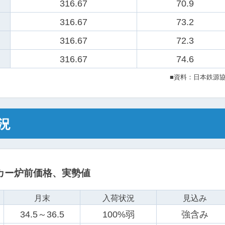
316.67
70.9
316.67
73.2
316.67
72.3
316.67
74.6
■資料：日本鉄源
況
ーカー炉前価格、実勢値
月末
入荷状況
見込み
34.5～36.5
100%弱
強含み