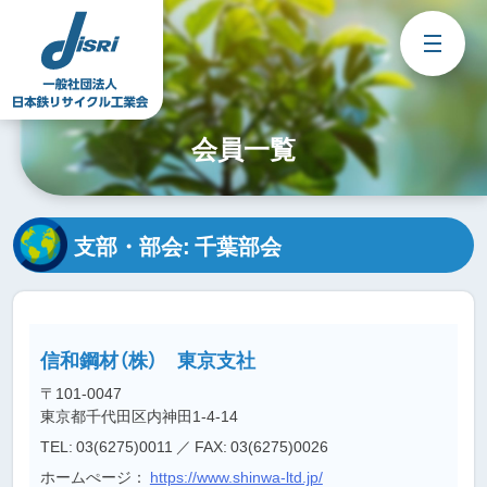
Skip
to
content
会員一覧
支部・部会:
千葉部会
信和鋼材（株） 東京支社
〒101-0047
東京都千代田区内神田1-4-14
TEL: 03(6275)0011
／ FAX: 03(6275)0026
ホームぺージ：
https://www.shinwa-ltd.jp/