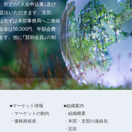
、所定の「入会申込書」及び
ご提出いただきます。支部、
は先ずは本部事務局へご連絡
金は50,000円、年額会費
ます。他に「賛助会員」の制
■マーケット情報
■組織案内
・マーケットの動向
・組織概要
・価格推移表
・本部・支部の連絡先
・定款