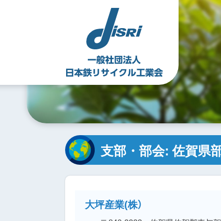
Skip
to
content
支部・部会:
佐賀県
大坪産業(株）