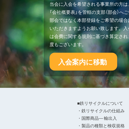
当会に入会を希望される事業所の方は
「会社概要表」を管轄の支部（部会）へ
部会ではなく本部登録をご希望の場合
いただきますようお願い致します。入会
は会費に関する規則に基づき算定され
度もございます。
入会案内に移動
■鉄リサイクルについて
・鉄リサイクルの仕組み
・国際商品― 輸出入
・製品の種類と検収規格