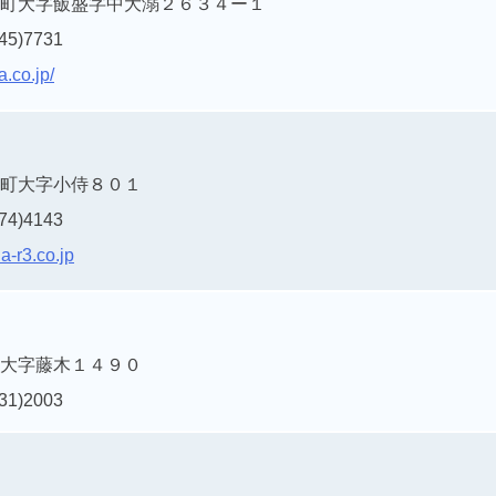
町大字飯盛字中大溺２６３４ー１
45)7731
a.co.jp/
町大字小侍８０１
74)4143
a-r3.co.jp
大字藤木１４９０
31)2003