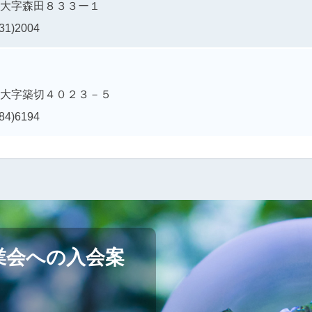
大字森田８３３ー１
31)2004
大字築切４０２３－５
84)6194
業会への入会案