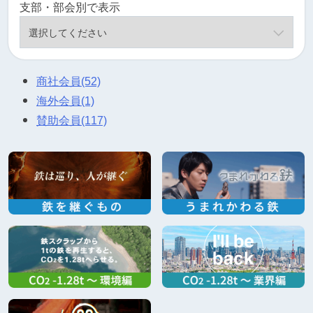
支部・部会別で表示
商社会員
(52)
海外会員
(1)
賛助会員
(117)