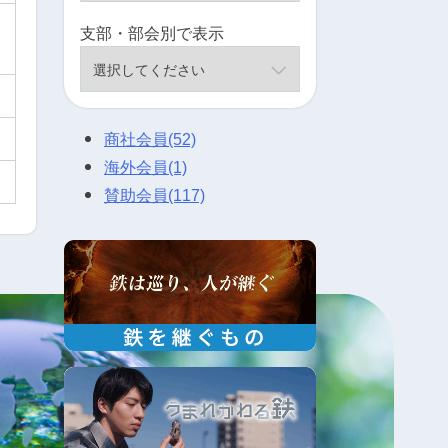
支部・部会別で表示
商社会員
(52)
海外会員
(1)
賛助会員
(117)