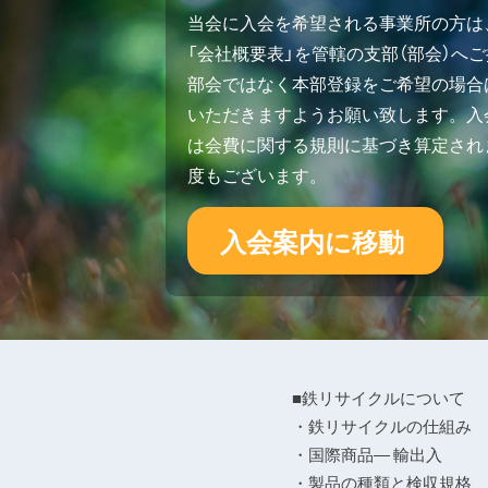
当会に入会を希望される事業所の方は
「会社概要表」を管轄の支部（部会）へ
部会ではなく本部登録をご希望の場合
いただきますようお願い致します。入会
は会費に関する規則に基づき算定され
度もございます。
入会案内に移動
■鉄リサイクルについて
・鉄リサイクルの仕組み
・国際商品― 輸出入
・製品の種類と検収規格