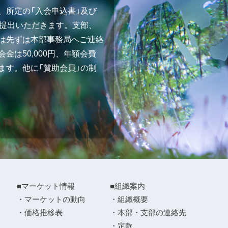
、所定の「入会申込書」及び
ご提出いただきます。支部、
は先ずは本部事務局へご連絡
金は50,000円、年額会費
ます。他に「賛助会員」の制
■マーケット情報
■組織案内
・マーケットの動向
・組織概要
・価格推移表
・本部・支部の連絡先
・定款