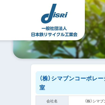
Skip
to
content
（株）シマブンコーポレ
室
会社名
（株）シマ