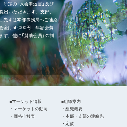
、所定の「入会申込書」及び
ご提出いただきます。支部、
は先ずは本部事務局へご連絡
金は50,000円、年額会費
ます。他に「賛助会員」の制
■マーケット情報
■組織案内
・マーケットの動向
・組織概要
・価格推移表
・本部・支部の連絡先
・定款