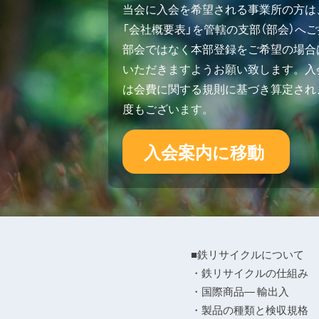
当会に入会を希望される事業所の方は
「会社概要表」を管轄の支部（部会）へ
部会ではなく本部登録をご希望の場合
いただきますようお願い致します。入会
は会費に関する規則に基づき算定され
度もございます。
入会案内に移動
■鉄リサイクルについて
・鉄リサイクルの仕組み
・国際商品― 輸出入
・製品の種類と検収規格