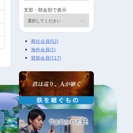
支部・部会別で表示
商社会員
(52)
海外会員
(1)
賛助会員
(117)