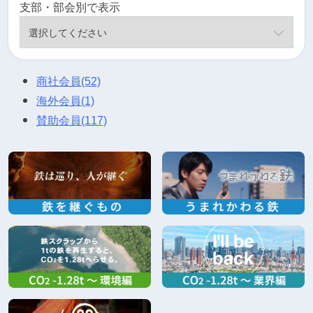
支部・部会別で表示
商社会員
(52)
海外会員
(1)
賛助会員
(117)