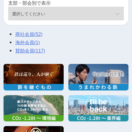
支部・部会別で表示
商社会員
(52)
海外会員
(1)
賛助会員
(117)