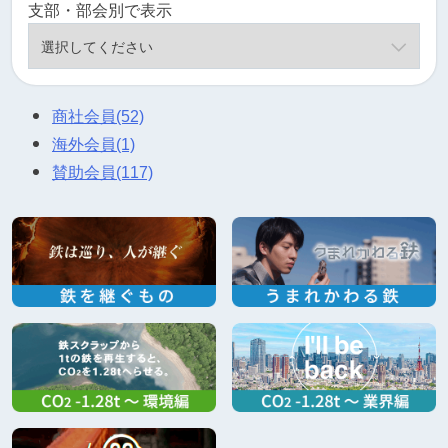
支部・部会別で表示
商社会員
(52)
海外会員
(1)
賛助会員
(117)