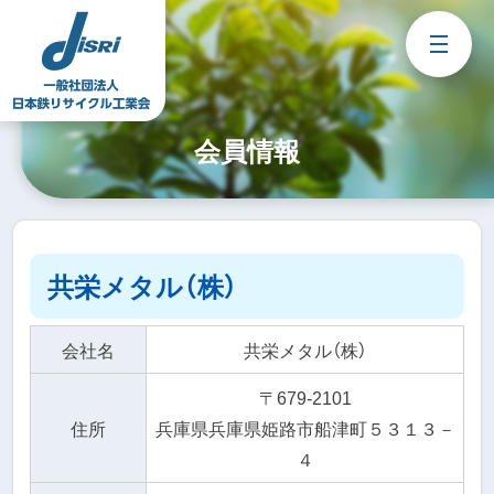
Skip
to
content
会員情報
共栄メタル（株）
会社名
共栄メタル（株）
〒679-2101
住所
兵庫県兵庫県姫路市船津町５３１３－
４