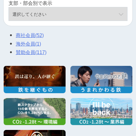
支部・部会別で表示
商社会員
(52)
海外会員
(1)
賛助会員
(117)