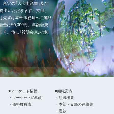
、所定の「入会申込書」及び
ご提出いただきます。支部、
は先ずは本部事務局へご連絡
金は50,000円、年額会費
ます。他に「賛助会員」の制
■マーケット情報
■組織案内
・マーケットの動向
・組織概要
・価格推移表
・本部・支部の連絡先
・定款