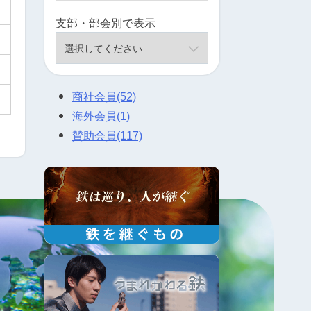
支部・部会別で表示
商社会員
(52)
海外会員
(1)
賛助会員
(117)