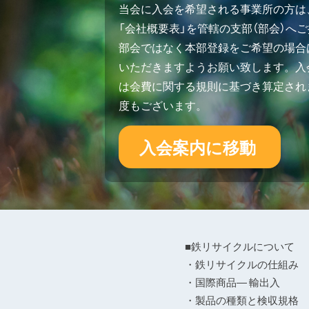
当会に入会を希望される事業所の方は
「会社概要表」を管轄の支部（部会）へ
部会ではなく本部登録をご希望の場合
いただきますようお願い致します。入会
は会費に関する規則に基づき算定され
度もございます。
入会案内に移動
■鉄リサイクルについて
・鉄リサイクルの仕組み
・国際商品― 輸出入
・製品の種類と検収規格