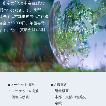
、所定の「入会申込書」及び
ご提出いただきます。支部、
は先ずは本部事務局へご連絡
金は50,000円、年額会費
ます。他に「賛助会員」の制
■マーケット情報
■組織案内
・マーケットの動向
・組織概要
・価格推移表
・本部・支部の連絡先
・定款