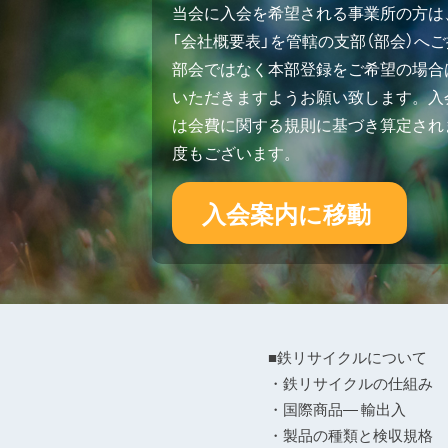
当会に入会を希望される事業所の方は
「会社概要表」を管轄の支部（部会）へ
部会ではなく本部登録をご希望の場合
いただきますようお願い致します。入会
は会費に関する規則に基づき算定され
度もございます。
入会案内に移動
■鉄リサイクルについて
・鉄リサイクルの仕組み
・国際商品― 輸出入
・製品の種類と検収規格