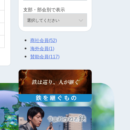
支部・部会別で表示
商社会員
(52)
海外会員
(1)
賛助会員
(117)