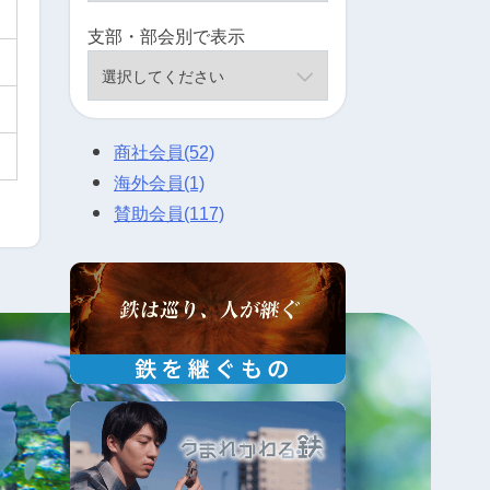
支部・部会別で表示
商社会員
(52)
海外会員
(1)
賛助会員
(117)