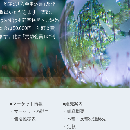
、所定の「入会申込書」及び
ご提出いただきます。支部、
は先ずは本部事務局へご連絡
金は50,000円、年額会費
ます。他に「賛助会員」の制
■マーケット情報
■組織案内
・マーケットの動向
・組織概要
・価格推移表
・本部・支部の連絡先
・定款