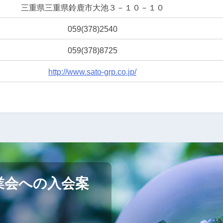
三重県三重県鈴鹿市大池３－１０－１０
059(378)2540
059(378)8725
http://www.sato-grp.co.jp/
業会への入会案