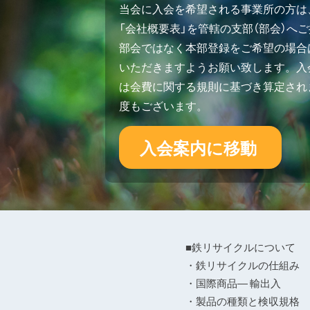
当会に入会を希望される事業所の方は
「会社概要表」を管轄の支部（部会）へ
部会ではなく本部登録をご希望の場合
いただきますようお願い致します。入会
は会費に関する規則に基づき算定され
度もございます。
入会案内に移動
■鉄リサイクルについて
・鉄リサイクルの仕組み
・国際商品― 輸出入
・製品の種類と検収規格