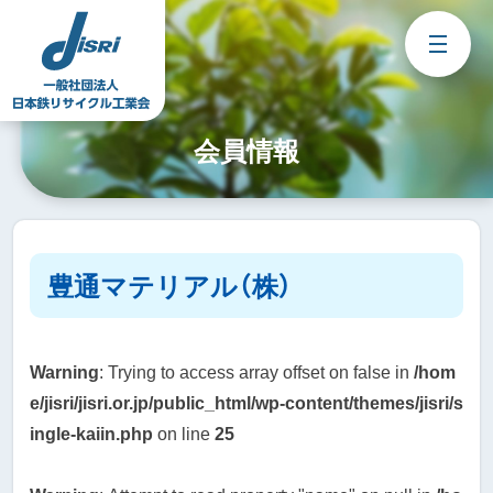
Skip
to
content
会員情報
豊通マテリアル（株）
Warning
: Trying to access array offset on false in
/hom
e/jisri/jisri.or.jp/public_html/wp-content/themes/jisri/s
ingle-kaiin.php
on line
25