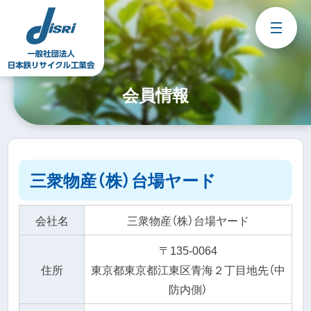
Skip
to
content
会員情報
三衆物産（株）台場ヤード
会社名
三衆物産（株）台場ヤード
〒135-0064
住所
東京都東京都江東区青海２丁目地先（中
防内側）