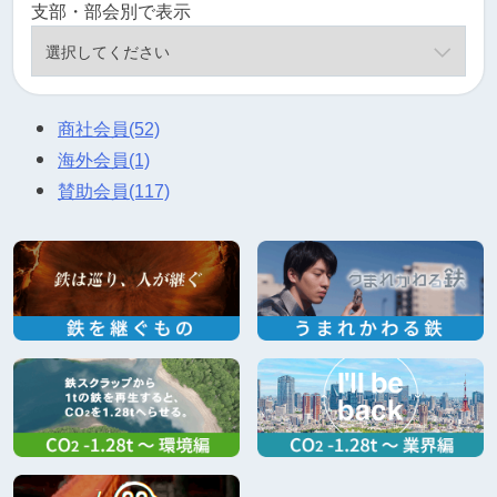
支部・部会別で表示
商社会員
(52)
海外会員
(1)
賛助会員
(117)