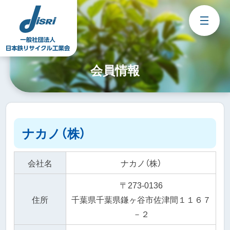
Skip
to
content
会員情報
ナカノ（株）
会社名
ナカノ（株）
〒273-0136
住所
千葉県千葉県鎌ヶ谷市佐津間１１６７
－２