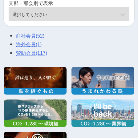
支部・部会別で表示
商社会員
(52)
海外会員
(1)
賛助会員
(117)