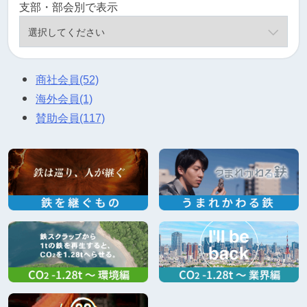
支部・部会別で表示
商社会員
(52)
海外会員
(1)
賛助会員
(117)