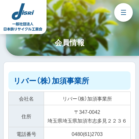
Skip
to
content
会員情報
リバー（株）加須事業所
会社名
リバー（株）加須事業所
〒347-0042
住所
埼玉県埼玉県加須市志多見２２３６
電話番号
0480(61)2703