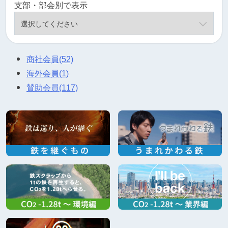
支部・部会別で表示
商社会員
(52)
海外会員
(1)
賛助会員
(117)