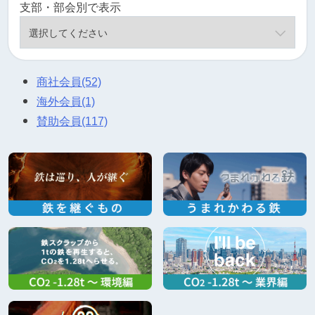
支部・部会別で表示
商社会員
(52)
海外会員
(1)
賛助会員
(117)