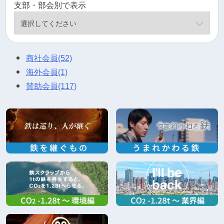
支部・部会別で表示
商社会員
(52)
海外会員
(1)
賛助会員
(117)