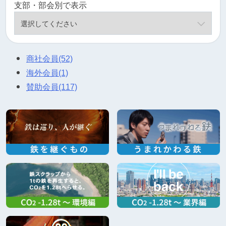
支部・部会別で表示
商社会員
(52)
海外会員
(1)
賛助会員
(117)