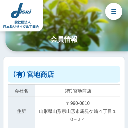
Skip
to
content
会員情報
（有）宮地商店
会社名
（有）宮地商店
〒990-0810
住所
山形県山形県山形市馬見ケ崎４丁目１
０−２４