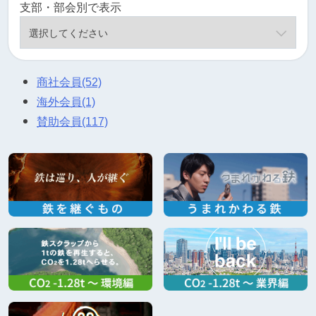
支部・部会別で表示
商社会員
(52)
海外会員
(1)
賛助会員
(117)