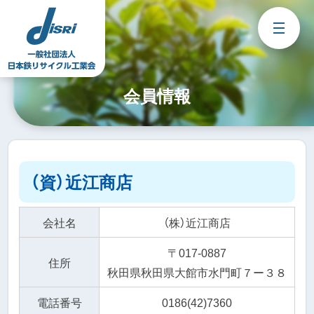
Skip
to
content
会員情報
（資）近江商店
会社名
（株）近江商店
〒017-0887
住所
秋田県秋田県大館市水門町７ー３８
電話番号
0186(42)7360