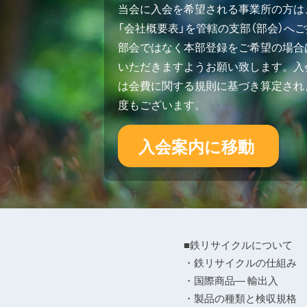
当会に入会を希望される事業所の方は
「会社概要表」を管轄の支部（部会）へ
部会ではなく本部登録をご希望の場合
いただきますようお願い致します。入会
は会費に関する規則に基づき算定され
度もございます。
入会案内に移動
■鉄リサイクルについて
・鉄リサイクルの仕組み
・国際商品― 輸出入
・製品の種類と検収規格