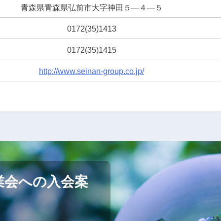
青森県青森県弘前市大字神田５―４―５
0172(35)1413
0172(35)1415
http://www.seinan-group.co.jp/
業会への入会案