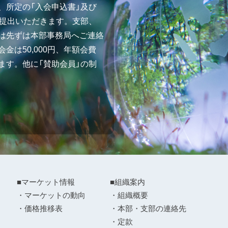
、所定の「入会申込書」及び
ご提出いただきます。支部、
は先ずは本部事務局へご連絡
金は50,000円、年額会費
ます。他に「賛助会員」の制
■マーケット情報
■組織案内
・マーケットの動向
・組織概要
・価格推移表
・本部・支部の連絡先
・定款