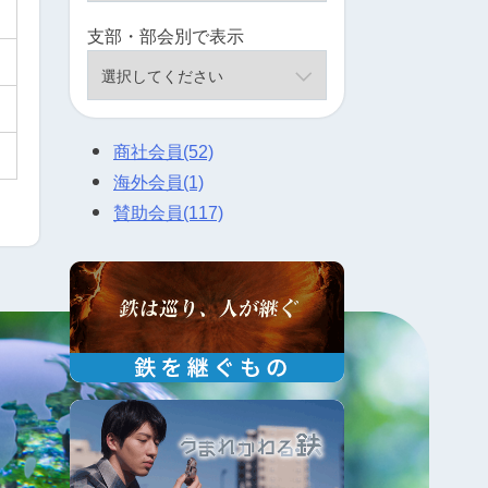
支部・部会別で表示
商社会員
(52)
海外会員
(1)
賛助会員
(117)