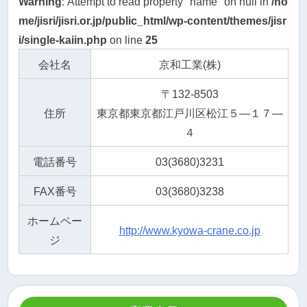
Warning
: Attempt to read property "name" on null in
/ho
me/jisri/jisri.or.jp/public_html/wp-content/themes/jisr
i/single-kaiin.php
on line
25
会社名
京和工業(株)
〒132-8503
住所
東京都東京都江戸川区松江５―１７―
４
電話番号
03(3680)3231
FAX番号
03(3680)3238
ホームペー
http://www.kyowa-crane.co.jp
ジ