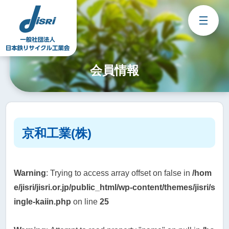
Skip
to
content
会員情報
京和工業(株)
Warning
: Trying to access array offset on false in
/hom
e/jisri/jisri.or.jp/public_html/wp-content/themes/jisri/s
ingle-kaiin.php
on line
25