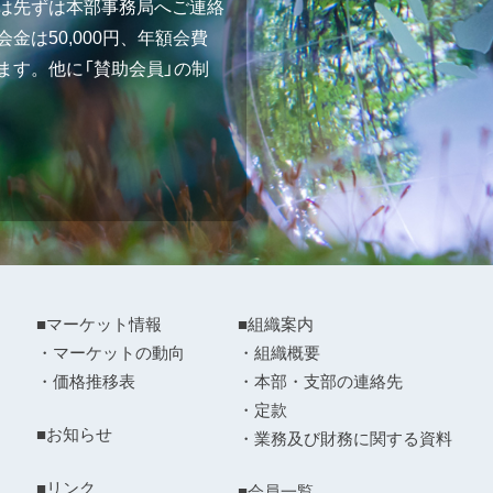
は先ずは本部事務局へご連絡
金は50,000円、年額会費
ます。他に「賛助会員」の制
■マーケット情報
■組織案内
・マーケットの動向
・組織概要
・価格推移表
・本部・支部の連絡先
・定款
■お知らせ
・業務及び財務に関する資料
■リンク
■会員一覧