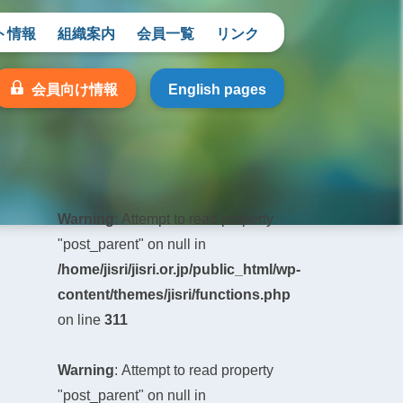
ト情報
組織案内
会員一覧
リンク
会員向け情報
English pages
Warning
: Attempt to read property
"post_parent" on null in
/home/jisri/jisri.or.jp/public_html/wp-
content/themes/jisri/functions.php
on line
311
Warning
: Attempt to read property
"post_parent" on null in