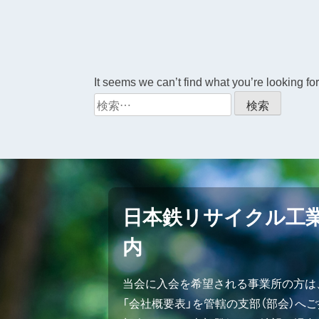
It seems we can’t find what you’re looking fo
検
索:
日本鉄リサイクル工
内
当会に入会を希望される事業所の方は
「会社概要表」を管轄の支部（部会）へ