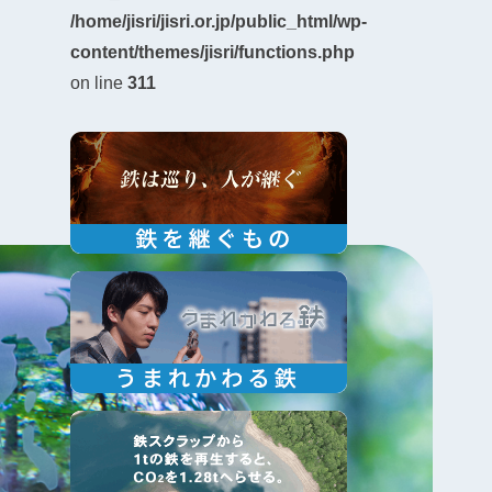
/home/jisri/jisri.or.jp/public_html/wp-
content/themes/jisri/functions.php
on line
311