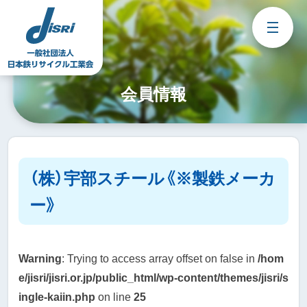
Skip
to
content
会員情報
（株）宇部スチール《※製鉄メーカ
ー》
Warning
: Trying to access array offset on false in
/hom
e/jisri/jisri.or.jp/public_html/wp-content/themes/jisri/s
ingle-kaiin.php
on line
25