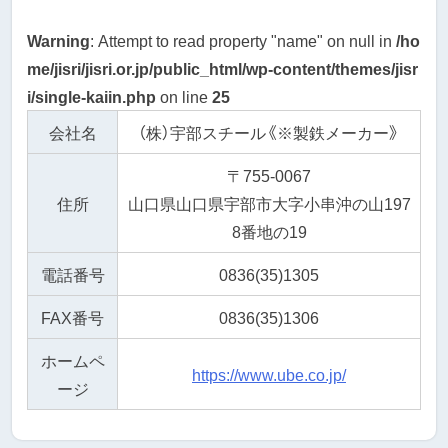
Warning
: Attempt to read property "name" on null in
/ho
me/jisri/jisri.or.jp/public_html/wp-content/themes/jisr
i/single-kaiin.php
on line
25
会社名
（株）宇部スチール《※製鉄メーカー》
〒755-0067
住所
山口県山口県宇部市大字小串沖の山197
8番地の19
電話番号
0836(35)1305
FAX番号
0836(35)1306
ホームペ
https://www.ube.co.jp/
ージ