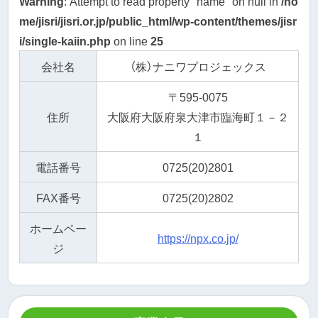
Warning
: Attempt to read property "name" on null in
/ho
me/jisri/jisri.or.jp/public_html/wp-content/themes/jisr
i/single-kaiin.php
on line
25
会社名
（株）ナニワプロジェックス
〒595-0075
住所
大阪府大阪府泉大津市臨海町１－２
１
電話番号
0725(20)2801
FAX番号
0725(20)2802
ホームペー
https://npx.co.jp/
ジ