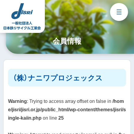
Skip
to
content
会員情報
（株）ナニワプロジェックス
Warning
: Trying to access array offset on false in
/hom
e/jisri/jisri.or.jp/public_html/wp-content/themes/jisri/s
ingle-kaiin.php
on line
25