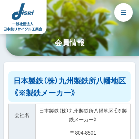
Skip
to
content
会員情報
日本製鉄（株）九州製鉄所八幡地区
《※製鉄メーカー》
日本製鉄（株）九州製鉄所八幡地区《※製
会社名
鉄メーカー》
〒804-8501