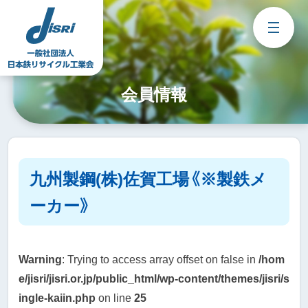
Skip
to
content
会員情報
九州製鋼(株)佐賀工場《※製鉄メ
ーカー》
Warning
: Trying to access array offset on false in
/hom
e/jisri/jisri.or.jp/public_html/wp-content/themes/jisri/s
ingle-kaiin.php
on line
25